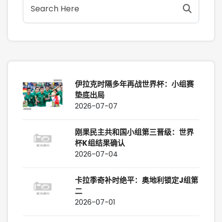
伊拉克时隔多年再战世界杯：小组赛
垫底出局
2026-07-07
刚果民主共和国小组第三晋级：世界
杯K组结果确认
2026-07-04
卡拉季奇补时绝平：奥地利锁定J组第
二
2026-07-01