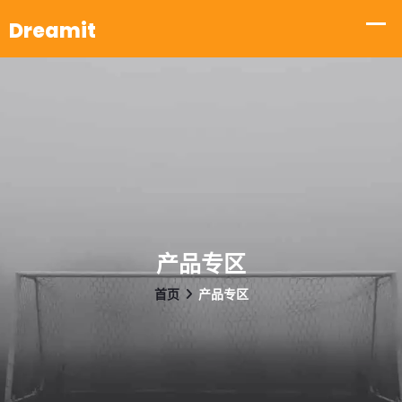
产品专区
首页
产品专区