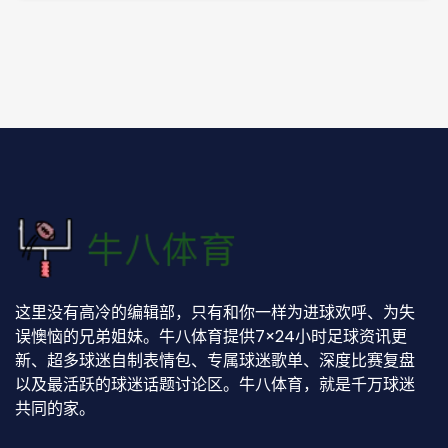
这里没有高冷的编辑部，只有和你一样为进球欢呼、为失
误懊恼的兄弟姐妹。牛八体育提供7×24小时足球资讯更
新、超多球迷自制表情包、专属球迷歌单、深度比赛复盘
以及最活跃的球迷话题讨论区。牛八体育，就是千万球迷
共同的家。