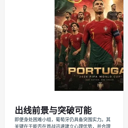
出线前景与突破可能
即便身处困难小组，葡萄牙仍具备突围实力。其
关键在于能否在首战迅速建立心理优势，并合理