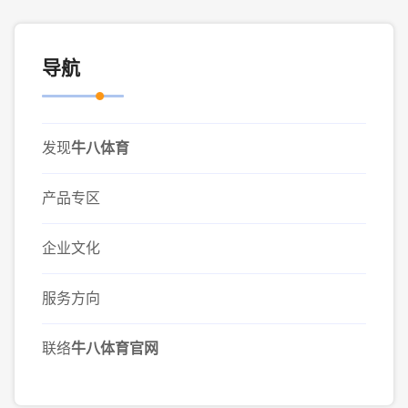
导航
发现
⽜⼋体育
产品专区
企业文化
服务方向
联络
⽜⼋体育官网