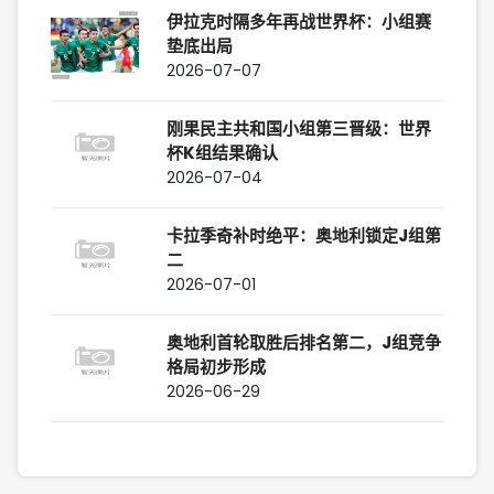
伊拉克时隔多年再战世界杯：小组赛
垫底出局
2026-07-07
刚果民主共和国小组第三晋级：世界
杯K组结果确认
2026-07-04
卡拉季奇补时绝平：奥地利锁定J组第
二
2026-07-01
奥地利首轮取胜后排名第二，J组竞争
格局初步形成
2026-06-29