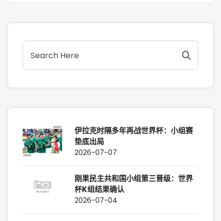
伊拉克时隔多年再战世界杯：小组赛
垫底出局
2026-07-07
刚果民主共和国小组第三晋级：世界
杯K组结果确认
2026-07-04