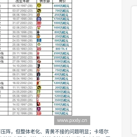
将压阵，但整体老化、青黄不接的问题明显；卡塔尔