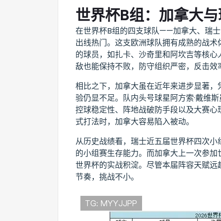
世界杯B组：加拿大与
在世界杯B组的四支球队——加拿大、瑞
出线热门。这支欧洲球队拥有成熟的战术
的球员，如扎卡、沙奇里和阿坎吉等核心
敌也能保持不败，防守组织严密，反击效率
相比之下，加拿大虽在近年来进步显著，
验仍显不足。队内头号球星阿方索·戴维
控球稳定性、阵地战破防手段以及大赛心
式打法时，加拿大容易陷入被动。
从历史战绩看，瑞士近五届世界杯四次小
的小组赛生存能力。而加拿大上一次参加世
世界杯的实战积淀。尽管本届阵容天赋远
节奏，挑战不小。