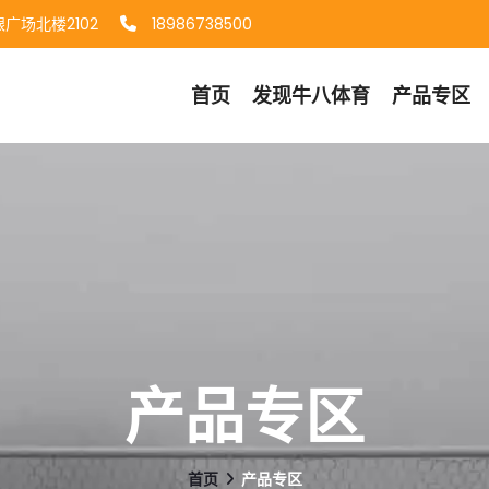
广场北楼2102
18986738500
首页
发现
⽜⼋体育
产品专区
产品专区
首页
产品专区