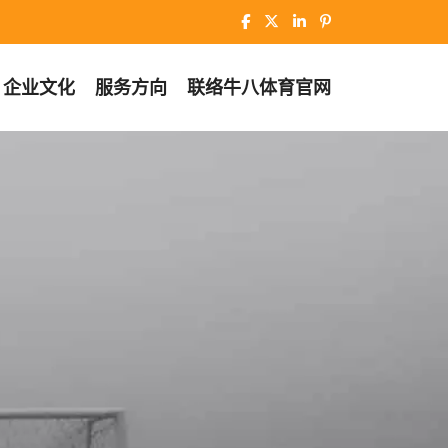
企业文化
服务方向
联络
⽜⼋体育官网