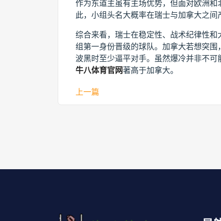
作为东道主虽有主场优势，但面对欧洲和
此，小组头名大概率在瑞士与加拿大之间
综合来看，瑞士在稳定性、战术纪律性和
组第一身份晋级的球队。加拿大若想突围
波黑时至少逼平对手。虽然爆冷并非不可
⽜⼋体育官网
著高于加拿大。
上一篇