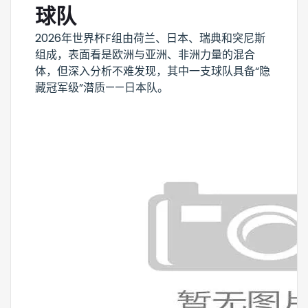
球队
2026年世界杯F组由荷兰、日本、瑞典和突尼斯
组成，表面看是欧洲与亚洲、非洲力量的混合
体，但深入分析不难发现，其中一支球队具备“隐
藏冠军级”潜质——日本队。