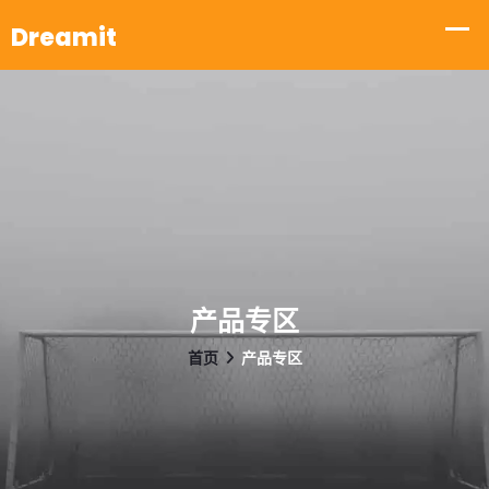
产品专区
首页
产品专区