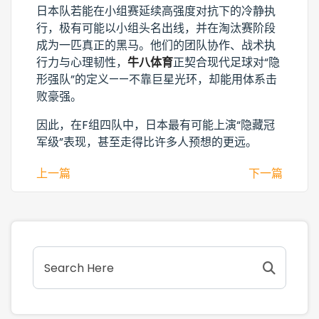
日本队若能在小组赛延续高强度对抗下的冷静执
行，极有可能以小组头名出线，并在淘汰赛阶段
成为一匹真正的黑马。他们的团队协作、战术执
行力与心理韧性，
⽜⼋体育
正契合现代足球对“隐
形强队”的定义——不靠巨星光环，却能用体系击
败豪强。
因此，在F组四队中，日本最有可能上演“隐藏冠
军级”表现，甚至走得比许多人预想的更远。
上一篇
下一篇