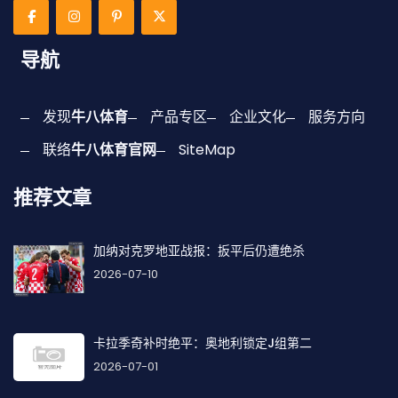
导航
发现
⽜⼋体育
产品专区
企业文化
服务方向
联络
⽜⼋体育官网
SiteMap
推荐文章
加纳对克罗地亚战报：扳平后仍遭绝杀
2026-07-10
卡拉季奇补时绝平：奥地利锁定J组第二
2026-07-01