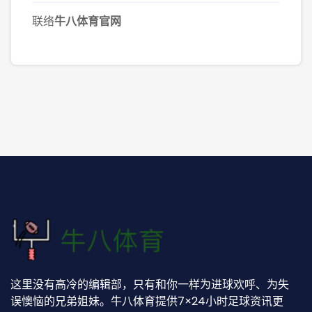
联络
⽜⼋体育官网
这里没有高冷的编辑部，只有和你一样为进球欢呼、为失
误懊恼的兄弟姐妹。牛八体育提供7×24小时足球资讯更