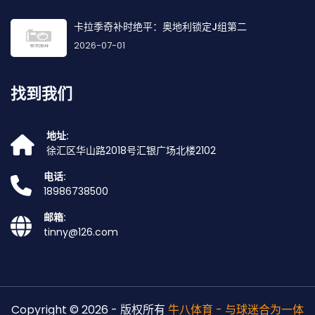
卡拉季奇补时绝平：奥地利锁定J组第二
2026-07-01
找到我们
地址:
徐汇区华山路2018号汇银广场北楼2102
电话:
18986738500
邮箱:
tinny@126.com
Copyright © 2026 - 版权所有
⽜⼋体育 - 与球迷合为⼀体