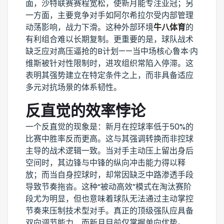
面，沙特联赛赛程宽松，使新月能专注亚冠；另
一方面，主要竞争对手如阿尔希拉尔受内部管理
动荡影响，战力下滑。这种外部环境
⽜⼋体育
的
有利组合难以长期复制。更重要的是，球队战术
缺乏应对高压逼抢的B计划——当中场核心鲁本·内
维斯被针对性限制时，进攻组织常陷入停滞。这
表明其强势建立在特定条件之上，而非具备适应
多元对抗场景的体系韧性。
反直觉的效率悖论
一个反直觉的现象是：新月在控球率低于50%的
比赛中胜率反而更高。这与其强调转换而非控球
主导的战术逻辑一致。当对手主动压上留出身后
空间时，其边锋与中锋的纵向冲击能力得以释
放；而当自身控球时，却常因缺乏中路渗透手段
导致节奏拖沓。这种“被动高效”模式在淘汰赛阶
段尤为明显，但也意味着球队无法通过主动掌控
节奏来压制技术型对手。真正的顶级强队应具备
双向调节能力，而新月目前仅掌握单向优势。