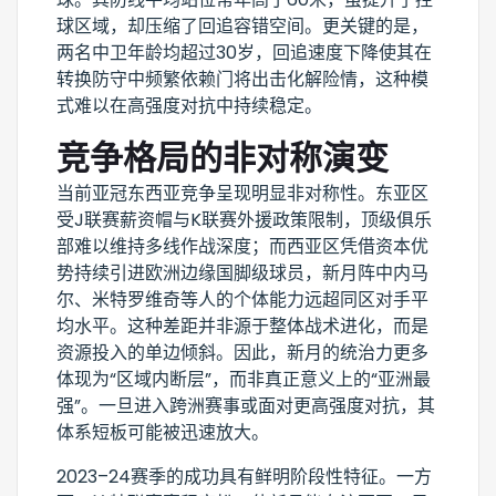
球区域，却压缩了回追容错空间。更关键的是，
两名中卫年龄均超过30岁，回追速度下降使其在
转换防守中频繁依赖门将出击化解险情，这种模
式难以在高强度对抗中持续稳定。
竞争格局的非对称演变
当前亚冠东西亚竞争呈现明显非对称性。东亚区
受J联赛薪资帽与K联赛外援政策限制，顶级俱乐
部难以维持多线作战深度；而西亚区凭借资本优
势持续引进欧洲边缘国脚级球员，新月阵中内马
尔、米特罗维奇等人的个体能力远超同区对手平
均水平。这种差距并非源于整体战术进化，而是
资源投入的单边倾斜。因此，新月的统治力更多
体现为“区域内断层”，而非真正意义上的“亚洲最
强”。一旦进入跨洲赛事或面对更高强度对抗，其
体系短板可能被迅速放大。
2023–24赛季的成功具有鲜明阶段性特征。一方