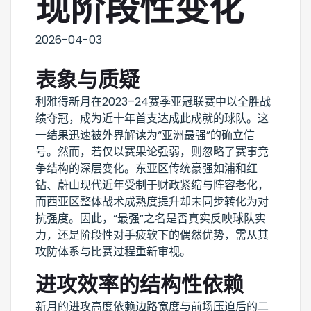
现阶段性变化
2026-04-03
表象与质疑
利雅得新月在2023–24赛季亚冠联赛中以全胜战
绩夺冠，成为近十年首支达成此成就的球队。这
一结果迅速被外界解读为“亚洲最强”的确立信
号。然而，若仅以赛果论强弱，则忽略了赛事竞
争结构的深层变化。东亚区传统豪强如浦和红
钻、蔚山现代近年受制于财政紧缩与阵容老化，
而西亚区整体战术成熟度提升却未同步转化为对
抗强度。因此，“最强”之名是否真实反映球队实
力，还是阶段性对手疲软下的偶然优势，需从其
攻防体系与比赛过程重新审视。
进攻效率的结构性依赖
新月的进攻高度依赖边路宽度与前场压迫后的二