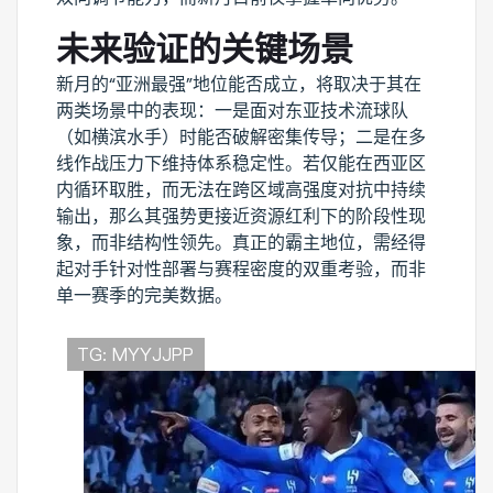
未来验证的关键场景
新月的“亚洲最强”地位能否成立，将取决于其在
两类场景中的表现：一是面对东亚技术流球队
（如横滨水手）时能否破解密集传导；二是在多
线作战压力下维持体系稳定性。若仅能在西亚区
内循环取胜，而无法在跨区域高强度对抗中持续
输出，那么其强势更接近资源红利下的阶段性现
象，而非结构性领先。真正的霸主地位，需经得
起对手针对性部署与赛程密度的双重考验，而非
单一赛季的完美数据。