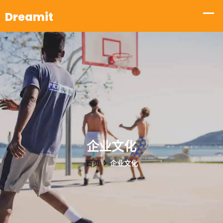
企业文化
首页
企业文化