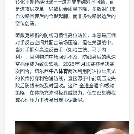
转化率却持续低迷——这并非单纯射术问题，而
是进攻层次单一导致机会质量下降：多数射门来
自边路回传后的仓促起脚，而非多线路渗透后的
空位创造。
范戴克领衔的防线习惯性高位站位，本意是压缩
对手反击空间并配合前场压迫。但在关键战中，
当对手拥有高速反击手（如哈兰德、马丁内
利），且利物浦中场回追不及，防线身后的纵深
空档便成为致命软肋。2026年1月联赛杯半决赛
次回合，切尔西
⽜⼋体育
两次利用阿达拉比奥尤
的长传打穿利物浦防线，直接源于中前场压迫失
败后防线未能及时回收。这种“全进全退”的极端
策略，在体能充沛时极具威慑力，但在密集赛程
或心理压力下极易出现协调断层。