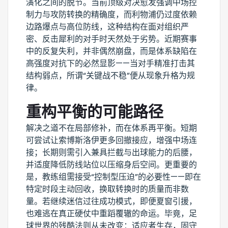
演化之间的脱节。当前顶级对决愈发强调中场控
制力与攻防转换的精确度，而利物浦仍过度依赖
边路爆点与高位防线，这种结构在面对组织严
密、反击犀利的对手时天然处于劣势。近期赛事
中的反复失利，并非偶然崩盘，而是体系缺陷在
高强度对抗下的必然显影——当对手精准打击其
结构弱点，所谓“关键战不稳”便从现象升格为规
律。
重构平衡的可能路径
解决之道不在局部修补，而在体系再平衡。短期
可尝试让索博斯洛伊更多回撤接应，增强中场连
接；长期则需引入兼具拦截与出球能力的后腰，
并适度降低防线站位以压缩身后空间。更重要的
是，教练组需接受“控制型压迫”的必要性——即在
特定时段主动回收，换取转换时的质量而非数
量。若继续迷信过往成功模式，即便夏窗引援，
也难逃在真正硬仗中重蹈覆辙的命运。毕竟，足
球世界的残酷法则从未改变：适应者生存，固守