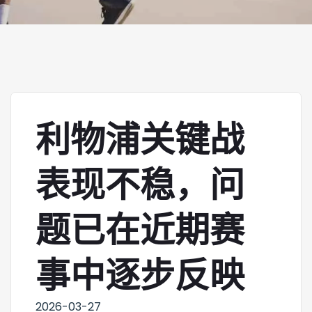
利物浦关键战
表现不稳，问
题已在近期赛
事中逐步反映
2026-03-27