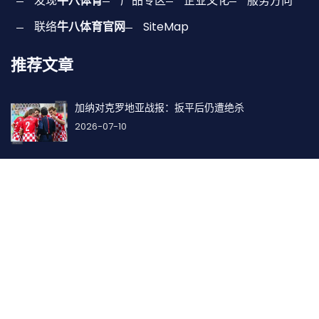
发现
⽜⼋体育
产品专区
企业文化
服务方向
联络
⽜⼋体育官网
SiteMap
推荐文章
加纳对克罗地亚战报：扳平后仍遭绝杀
2026-07-10
卡拉季奇补时绝平：奥地利锁定J组第二
2026-07-01
找到我们
地址:
徐汇区华山路2018号汇银广场北楼2102